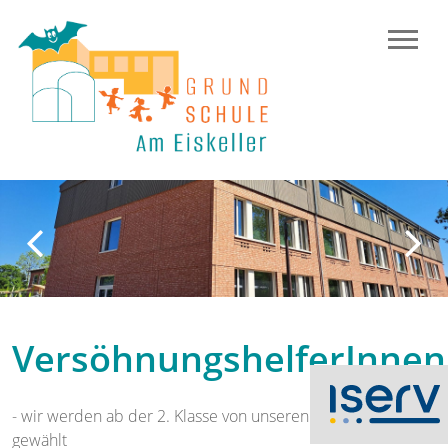
Previous
N
VersöhnungshelferInnen
- wir werden ab der 2. Klasse von unseren Mitschülern
gewählt