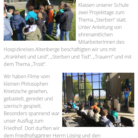
Klassen unserer Schule
zwei Projekttage zum
Thema „Sterben“ statt.
Unter Anleitung von
ehrenamtlichen
MitarbeiterInnen des
Hospizkreises Altenberge beschäftigten wir uns mit
„Krankheit und Leid“, „Sterben und Tod“, „Trauern“ und mit
dem Thema „Trost“.
Wir haben Filme vom
kleinen Philosophen
Knietzsche gesehen,
gebastelt, geredet und
szenisch gespielt.
Besonders spannend war
unser Ausflug zum
Friedhof. Dort durften wir
dem Friedhofsgärtner Herrn Lösing und den