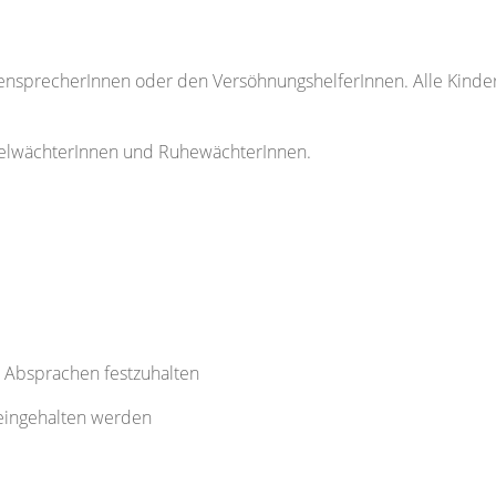
ssensprecherInnen oder den VersöhnungshelferInnen. Alle Kind
egelwächterInnen und RuhewächterInnen.
le Absprachen festzuhalten
 eingehalten werden