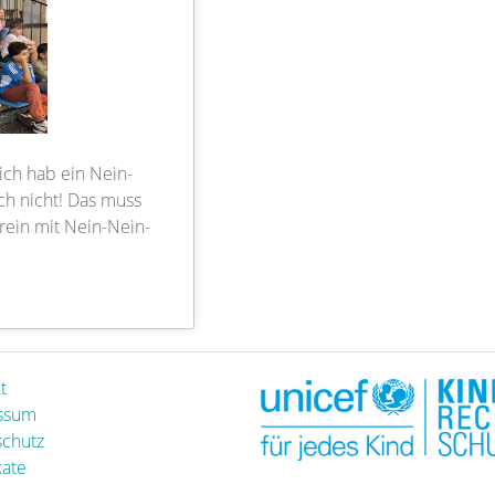
ich hab ein Nein-
ich nicht! Das muss
 rein mit Nein-Nein-
t
ssum
chutz
kate