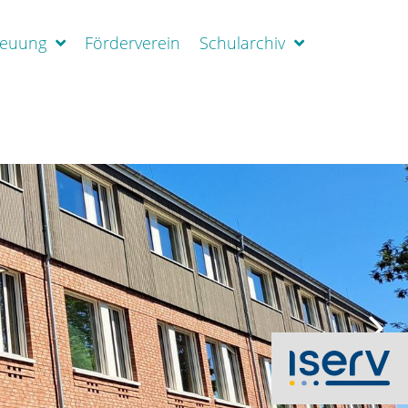
reuung
Förderverein
Schularchiv
N