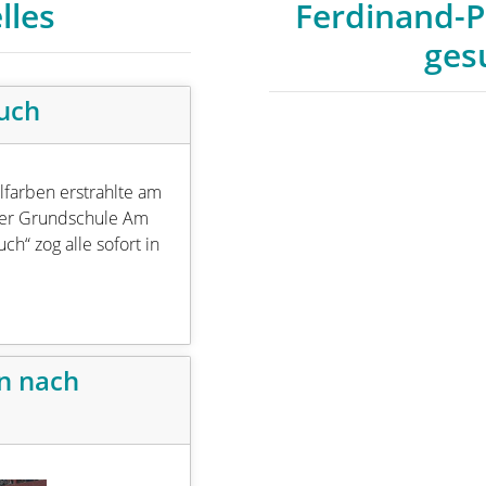
lles
Ferdinand-Po
ges
uch
lfarben erstrahlte am
erer Grundschule Am
ch“ zog alle sofort in
n nach