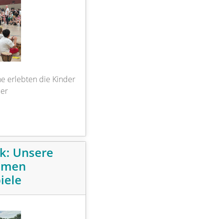
e erlebten die Kinder
der
k: Unsere
amen
iele