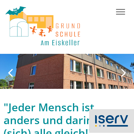
Previous
N
"Jeder Mensch ist
anders und darin sind
(sich) alle gleich!"